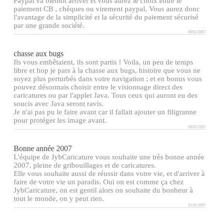
Paypal va bientôt arriver et vous aurez le choix entre le
paiement CB , chèques ou virement paypal. Vous aurez donc
l'avantage de la simplicité et la sécurité du paiement sécurisé
par une grande société.
09/02/2007
chasse aux bugs
Ils vous embêtaient, ils sont partis ! Voila, un peu de temps
libre et hop je pars à la chasse aux bugs, histoire que vous ne
soyez plus perturbés dans votre navigation ; et en bonus vous
pouvez désormais choisir entre le visionnage direct des
caricatures ou par l'applet Java. Tous ceux qui auront eu des
soucis avec Java seront ravis.
Je n'ai pas pu le faire avant car il fallait ajouter un filigranne
pour protéger les image avant.
08/02/2007
Bonne année 2007
L'équipe de JybCaricature vous souhaite une très bonne année
2007, pleine de gribouillages et de caricatures.
Elle vous souhaite aussi de réussir dans votre vie, et d'arriver à
faire de votre vie un paradis. Oui on est comme ça chez
JybCaricature, on est gentil alors on souhaite du bonheur à
tout le monde, on y peut rien.
01/01/2007