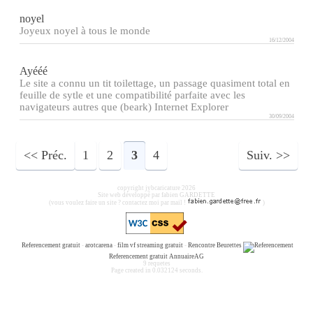
noyel
Joyeux noyel à tous le monde
16/12/2004
Ayééé
Le site a connu un tit toilettage, un passage quasiment total en
feuille de sytle et une compatibilité parfaite avec les
navigateurs autres que (beark) Internet Explorer
30/09/2004
Préc.
1
2
3
4
Suiv.
copyright jybcaricature 2026
Site web développé par fabien GARDETTE
(vous voulez faire un site ? contactez moi par mail !
)
Referencement gratuit
-
arotcarena
-
film vf streaming gratuit
-
Rencontre Beurettes
Referencement gratuit
AnnuaireAG
9 requetes
Page created in 0.032124 seconds.