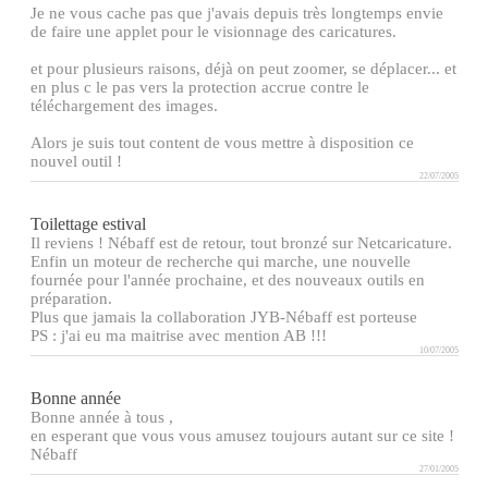
Je ne vous cache pas que j'avais depuis très longtemps envie
de faire une applet pour le visionnage des caricatures.
et pour plusieurs raisons, déjà on peut zoomer, se déplacer... et
en plus c le pas vers la protection accrue contre le
téléchargement des images.
Alors je suis tout content de vous mettre à disposition ce
nouvel outil !
22/07/2005
Toilettage estival
Il reviens ! Nébaff est de retour, tout bronzé sur Netcaricature.
Enfin un moteur de recherche qui marche, une nouvelle
fournée pour l'année prochaine, et des nouveaux outils en
préparation.
Plus que jamais la collaboration JYB-Nébaff est porteuse
PS : j'ai eu ma maitrise avec mention AB !!!
10/07/2005
Bonne année
Bonne année à tous ,
en esperant que vous vous amusez toujours autant sur ce site !
Nébaff
27/01/2005