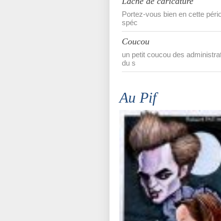
Lâché de caricature
Portez-vous bien en cette péri
spéc
Coucou
un petit coucou des administra
du s
Au Pif