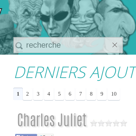
DERNIERS AJOUTS
1
2
3
4
5
6
7
8
9
10
Charles Juliet