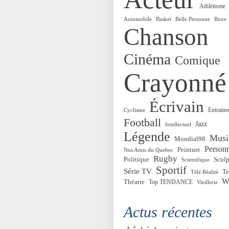
Athlétisme
Automobile
Basket
Belle Personne
Boxe
Chanson
Cinéma
Comique
Crayonné
Écrivain
Entraine
Cyclisme
Football
Jazz
Intellectuel
Légende
Musi
Mondial98
Personn
Peinture
Nos Amis du Quebec
Rugby
Politique
Sculp
Scientifique
Sportif
Série TV
Te
Télé Réalité
W
Théatre
Top TENDANCE
Vieillerie
Actus récentes