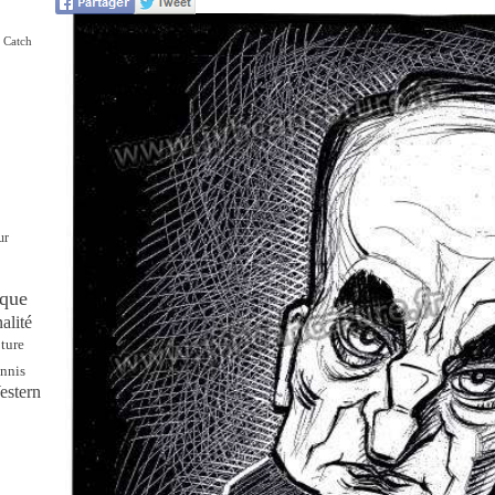
Catch
ur
que
alité
ture
nnis
estern