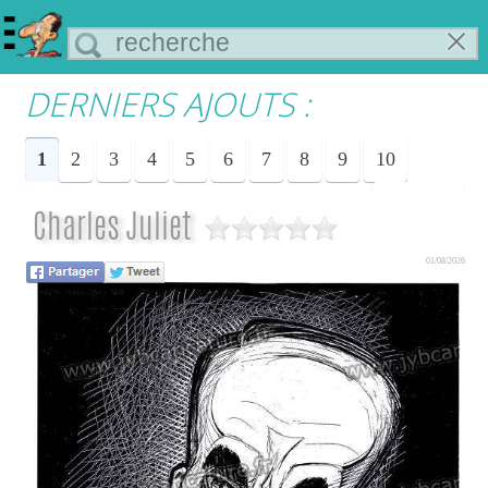
DERNIERS AJOUTS :
1
2
3
4
5
6
7
8
9
10
Suiv.
Charles Juliet
01/08/2026