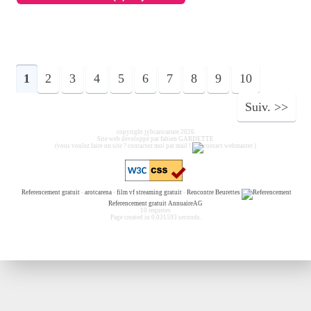
1
2
3
4
5
6
7
8
9
10
Suiv.
copyright jybcaricature 2026
Site web développé par fabien GARDETTE
(vous voulez faire un site ? contactez moi par mail !
)
Referencement gratuit
-
arotcarena
-
film vf streaming gratuit
-
Rencontre Beurettes
Referencement gratuit
AnnuaireAG
10 requetes
Page created in 0.031593 seconds.